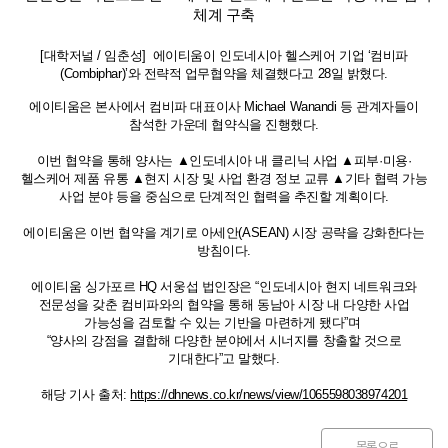
체계 구축
[대학저널 / 임춘성] 에이티움이 인도네시아 헬스케어 기업 ‘컴비파
(Combiphar)’와 전략적 업무협약을 체결했다고 28일 밝혔다.
에이티움은 본사에서 컴비파 대표이사 Michael Wanandi 등 관계자들이
참석한 가운데 협약식을 진행했다.
이번 협약을 통해 양사는 ▲인도네시아 내 클리닉 사업 ▲피부·미용·
헬스케어 제품 유통 ▲현지 시장 및 사업 환경 정보 교류 ▲기타 협력 가능
사업 분야 등을 중심으로 단계적인 협력을 추진할 계획이다.
에이티움은 이번 협약을 계기로 아세안(ASEAN) 시장 공략을 강화한다는
방침이다.
에이티움 싱가포르 HQ 서웅섭 법인장은 “인도네시아 현지 네트워크와
전문성을 갖춘 컴비파와의 협약을 통해 동남아 시장 내 다양한 사업
가능성을 검토할 수 있는 기반을 마련하게 됐다”며
“양사의 강점을 결합해 다양한 분야에서 시너지를 창출할 것으로
기대한다”고 말했다.
해당 기사 출처:
https://dhnews.co.kr/news/view/1065598038974201
목록으로